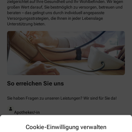
zielgerichtet auf Ihre Gesundheit und Ihr Wohlbefinden. Wir legen
großen Wert darauf, Sie bestmöglich zu versorgen, betreuen und
beraten – das gelingt uns durch individuell angepasste
Versorgungsstrategien, die Ihnen in jeder Lebenslage
Unterstützung bieten.
So erreichen Sie uns
Sie haben Fragen zu unseren Leistungen? Wir sind für Sie da!
Apotheker/-in
Dr Torben Raeth
Cookie-Einwilligung verwalten