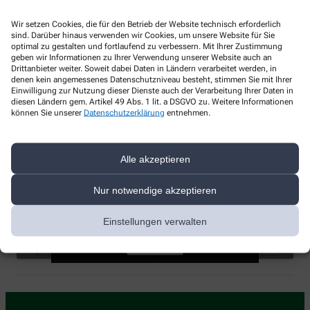
Telefonnummer
Wir setzen Cookies, die für den Betrieb der Website technisch erforderlich
sind. Darüber hinaus verwenden wir Cookies, um unsere Website für Sie
+49-5341 33366
optimal zu gestalten und fortlaufend zu verbessern. Mit Ihrer Zustimmung
geben wir Informationen zu Ihrer Verwendung unserer Website auch an
Faxnummer
Drittanbieter weiter. Soweit dabei Daten in Ländern verarbeitet werden, in
denen kein angemessenes Datenschutzniveau besteht, stimmen Sie mit Ihrer
+49-5341 338455
Einwilligung zur Nutzung dieser Dienste auch der Verarbeitung Ihrer Daten in
diesen Ländern gem. Artikel 49 Abs. 1 lit. a DSGVO zu. Weitere Informationen
können Sie unserer
Datenschutzerklärung
entnehmen.
E-Mail-Adresse
schloss-apotheke.ringelheim@t-online.de
Alle akzeptieren
Mit dem Laden der Karte stimmen Sie den
Datenschutzbestimmungen von Google zu.
Nur notwendige akzeptieren
Klicken Sie auf „Karte Laden“, um Google
Schloss-Apotheke, Goslarsche Str. 50, 38259 Salzgitter
map zu aktivieren.
Einstellungen verwalten
Cookie-Richtlinie
Karte laden